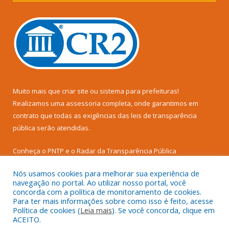
Muito mais que
criar site
ou
sistema para prefeituras
!
Realizamos uma
assessoria
completa, onde garantimos em
contrato que todas as exigências das
leis de transparência
pública
serão atendidas.
Conheça o
PNTP
e o
Radar da Transparência Pública
Nós usamos cookies para melhorar sua experiência de
navegação no portal. Ao utilizar nosso portal, você
concorda com a política de monitoramento de cookies.
Para ter mais informações sobre como isso é feito, acesse
Todos os direitos reservados a Câmara Municipal de Senador
Política de cookies (
Leia mais
). Se você concorda, clique em
José Porfírio.
ACEITO.