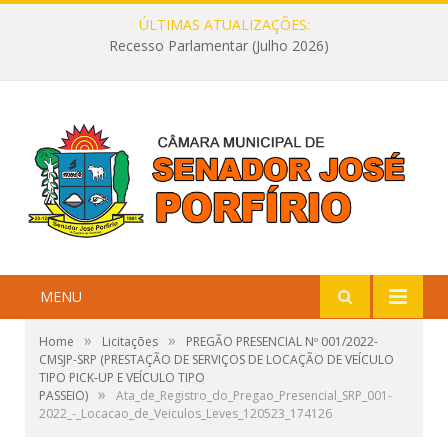
ÚLTIMAS ATUALIZAÇÕES:
Recesso Parlamentar (Julho 2026)
MENU
»
»
Home
Licitações
PREGÃO PRESENCIAL Nº 001/2022-
CMSJP-SRP (PRESTAÇÃO DE SERVIÇOS DE LOCAÇÃO DE VEÍCULO
TIPO PICK-UP E VEÍCULO TIPO
»
PASSEIO)
Ata_de_Registro_do_Pregao_Presencial_SRP_001-
2022_-_Locacao_de_Veiculos_Leves_120523_174126