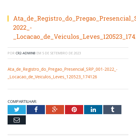
Ata_de_Registro_do_Pregao_Presencial_
2022_-
_Locacao_de_Veiculos_Leves_120523_174
POR
CR2-ADMIN8
EM
5 DE SETEMBRO DE 2023
Ata_de_Registro_do_Pregao_Presencial_SRP_001-2022_-
_Locacao_de_Veiculos_Leves_120523_174126
COMPARTILHAR:
Twitter
Facebook
Google+
Pinterest
LinkedIn
Tumblr
Email