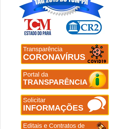
Transparência
CORONAVÍRUS
Portal da
TRANSPARÊNCIA
Solicitar
INFORMAÇÕES
Editais e Contratos de