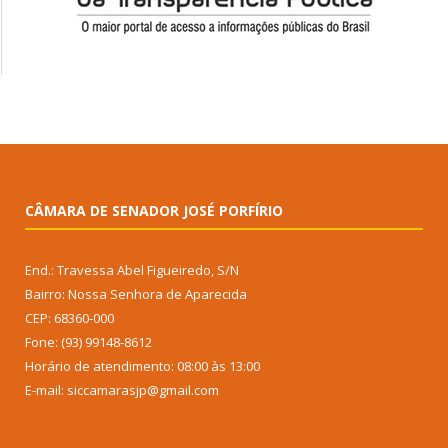
CÂMARA DE SENADOR JOSÉ PORFÍRIO
End.: Travessa Abel Figueiredo, S/N
Bairro: Nossa Senhora de Aparecida
CEP: 68360-000
Fone: (93) 99148-8612
Horário de atendimento: 08:00 às 13:00
E-mail: siccamarasjp@gmail.com