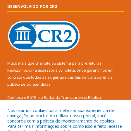
DESENVOLVIDO POR CR2
Muito mais que
criar site
ou
sistema para prefeituras
!
Realizamos uma
assessoria
completa, onde garantimos em
contrato que todas as exigências das
leis de transparência
pública
serão atendidas.
Conheça o
PNTP
e o
Radar da Transparência Pública
Nós usamos cookies para melhorar sua experiência de
navegação no portal. Ao utilizar nosso portal, você
concorda com a política de monitoramento de cookies.
Para ter mais informações sobre como isso é feito, acesse
Todos os direitos reservados a Câmara Municipal de Senador