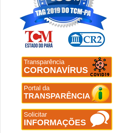
Transparência
CORONAVÍRUS
Portal da
TRANSPARÊNCIA
Solicitar
INFORMAÇÕES