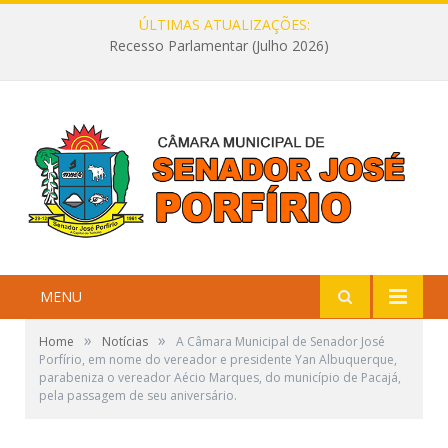
ÚLTIMAS ATUALIZAÇÕES:
Recesso Parlamentar (Julho 2026)
MENU
»
»
Home
Notícias
A Câmara Municipal de Senador José
Porfírio, em nome do vereador e presidente Yan Albuquerque,
parabeniza o vereador Aécio Marques, do município de Pacajá,
pela passagem de seu aniversário.