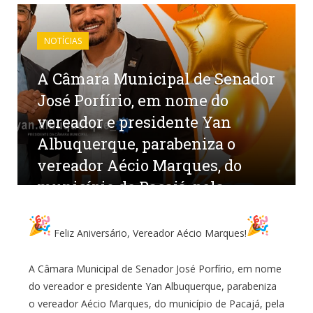
NOTÍCIAS
A Câmara Municipal de Senador
José Porfírio, em nome do
vereador e presidente Yan
Albuquerque, parabeniza o
vereador Aécio Marques, do
município de Pacajá, pela
passagem de seu aniversário.
Feliz Aniversário, Vereador Aécio Marques!
por
CR2-ADMIN1
em
10 DE JUNHO DE 2026
0
COMENTÁRIOS
A Câmara Municipal de Senador José Porfírio, em nome
do vereador e presidente Yan Albuquerque, parabeniza
o vereador Aécio Marques, do município de Pacajá, pela