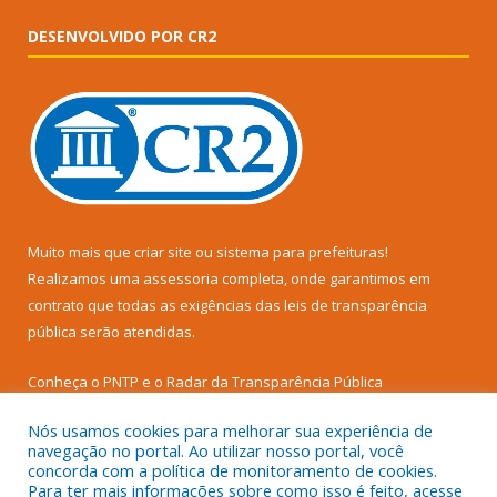
DESENVOLVIDO POR CR2
Muito mais que
criar site
ou
sistema para prefeituras
!
Realizamos uma
assessoria
completa, onde garantimos em
contrato que todas as exigências das
leis de transparência
pública
serão atendidas.
Conheça o
PNTP
e o
Radar da Transparência Pública
Nós usamos cookies para melhorar sua experiência de
navegação no portal. Ao utilizar nosso portal, você
concorda com a política de monitoramento de cookies.
Para ter mais informações sobre como isso é feito, acesse