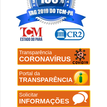
Transparência
CORONAVÍRUS
Portal da
TRANSPARÊNCIA
Solicitar
INFORMAÇÕES