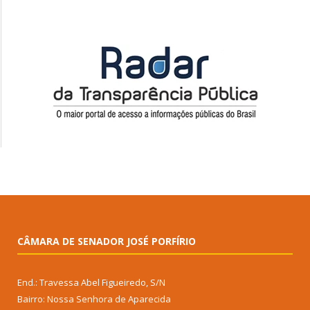
CÂMARA DE SENADOR JOSÉ PORFÍRIO
End.: Travessa Abel Figueiredo, S/N
Bairro: Nossa Senhora de Aparecida