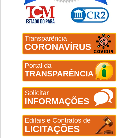
Transparência
CORONAVÍRUS
Portal da
TRANSPARÊNCIA
Solicitar
INFORMAÇÕES
Editais e Contratos de
LICITAÇÕES