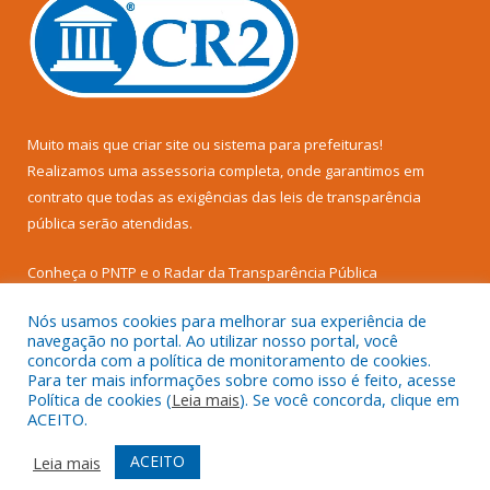
Muito mais que
criar site
ou
sistema para prefeituras
!
Realizamos uma
assessoria
completa, onde garantimos em
contrato que todas as exigências das
leis de transparência
pública
serão atendidas.
Conheça o
PNTP
e o
Radar da Transparência Pública
Nós usamos cookies para melhorar sua experiência de
navegação no portal. Ao utilizar nosso portal, você
concorda com a política de monitoramento de cookies.
Para ter mais informações sobre como isso é feito, acesse
Todos os direitos reservados a Câmara Municipal de Senador
Política de cookies (
Leia mais
). Se você concorda, clique em
José Porfírio.
ACEITO.
Mapa do Site
Acessar Área Administrativa
ACEITO
Leia mais
Acessar Webmail