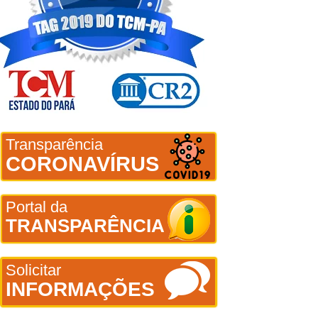
Transparência
CORONAVÍRUS
Portal da
TRANSPARÊNCIA
Solicitar
INFORMAÇÕES