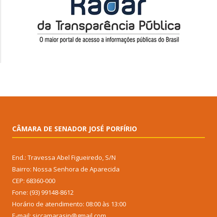
CÂMARA DE SENADOR JOSÉ PORFÍRIO
End.: Travessa Abel Figueiredo, S/N
Bairro: Nossa Senhora de Aparecida
CEP: 68360-000
Fone: (93) 99148-8612
Horário de atendimento: 08:00 às 13:00
E-mail: siccamarasjp@gmail.com