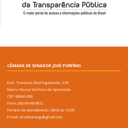
CÂMARA DE SENADOR JOSÉ PORFÍRIO
End.: Travessa Abel Figueiredo, S/N
Bairro: Nossa Senhora de Aparecida
CEP: 68360-000
Fone: (93) 99148-8612
Horário de atendimento: 08:00 às 13:00
E-mail: siccamarasjp@gmail.com