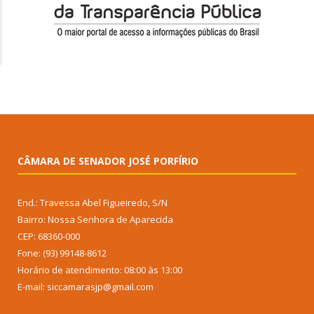
CÂMARA DE SENADOR JOSÉ PORFÍRIO
End.: Travessa Abel Figueiredo, S/N
Bairro: Nossa Senhora de Aparecida
CEP: 68360-000
Fone: (93) 99148-8612
Horário de atendimento: 08:00 às 13:00
E-mail: siccamarasjp@gmail.com