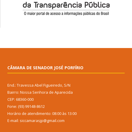
CÂMARA DE SENADOR JOSÉ PORFÍRIO
End.: Travessa Abel Figueiredo, S/N
Bairro: Nossa Senhora de Aparecida
CEP: 68360-000
Fone: (93) 99148-8612
Horário de atendimento: 08:00 às 13:00
E-mail: siccamarasjp@gmail.com