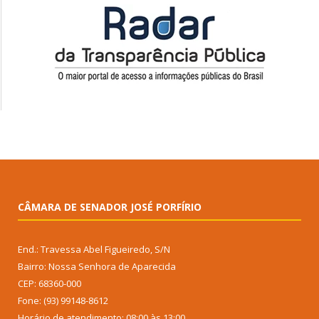
CÂMARA DE SENADOR JOSÉ PORFÍRIO
End.: Travessa Abel Figueiredo, S/N
Bairro: Nossa Senhora de Aparecida
CEP: 68360-000
Fone: (93) 99148-8612
Horário de atendimento: 08:00 às 13:00