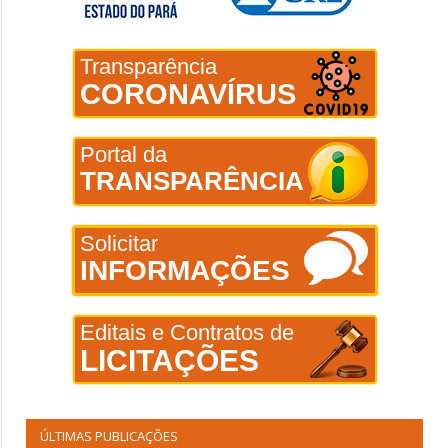
Transparência
CORONAVÍRUS
Portal da
TRANSPARÊNCIA
Solicitar
INFORMAÇÕES
Editais e Contratos de
LICITAÇÕES
ÚLTIMAS PUBLICAÇÕES