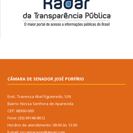
CÂMARA DE SENADOR JOSÉ PORFÍRIO
End.: Travessa Abel Figueiredo, S/N
Bairro: Nossa Senhora de Aparecida
CEP: 68360-000
Fone: (93) 99148-8612
Horário de atendimento: 08:00 às 13:00
E-mail: siccamarasjp@gmail.com