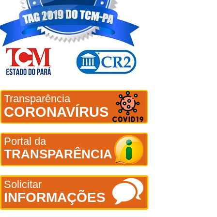
Transparência
CORONAVÍRUS
Portal da
TRANSPARÊNCIA
Solicitar
INFORMAÇÕES