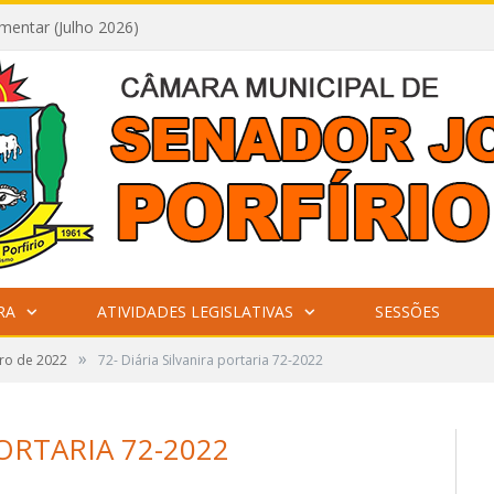
mentar (Julho 2026)
RA
ATIVIDADES LEGISLATIVAS
SESSÕES
»
ro de 2022
72- Diária Silvanira portaria 72-2022
PORTARIA 72-2022