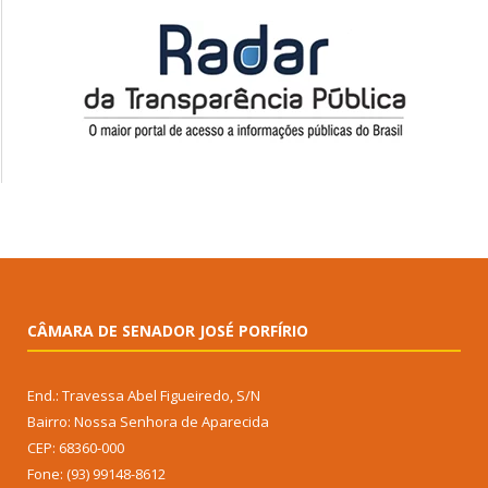
CÂMARA DE SENADOR JOSÉ PORFÍRIO
End.: Travessa Abel Figueiredo, S/N
Bairro: Nossa Senhora de Aparecida
CEP: 68360-000
Fone: (93) 99148-8612