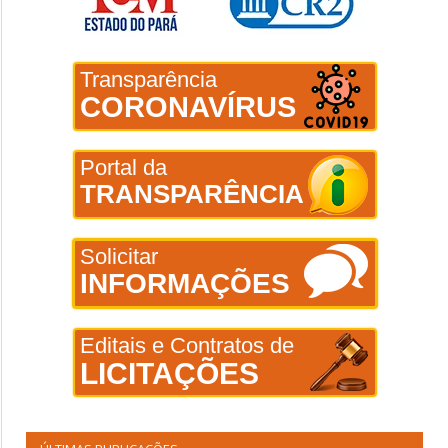
Transparência
CORONAVÍRUS
Portal da
TRANSPARÊNCIA
Solicitar
INFORMAÇÕES
Editais e Contratos de
LICITAÇÕES