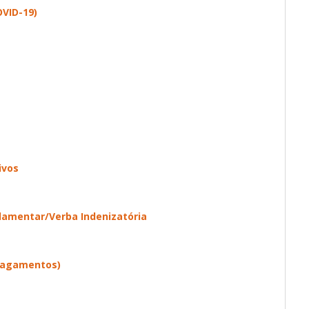
VID-19)
ivos
rlamentar/Verba Indenizatória
pagamentos)