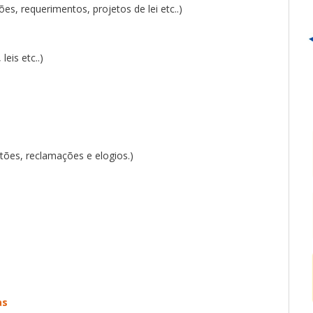
es, requerimentos, projetos de lei etc..)
eis etc..)
stões, reclamações e elogios.)
as