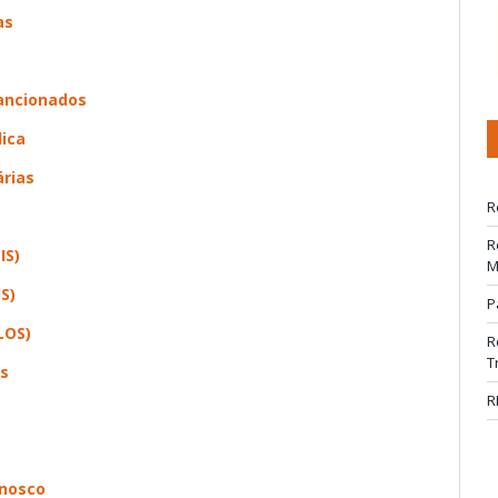
as
sancionados
lica
rias
R
R
IS)
M
S)
P
LOS)
R
T
es
R
onosco