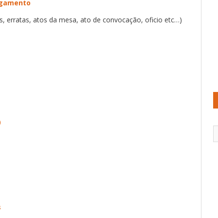
agamento
s, erratas, atos da mesa, ato de convocação, oficio etc…)
)
s