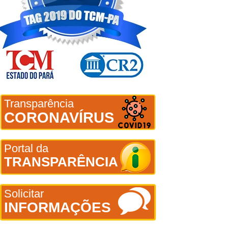
Transparência
CORONAVÍRUS
Portal da
TRANSPARÊNCIA
Solicitar
INFORMAÇÕES