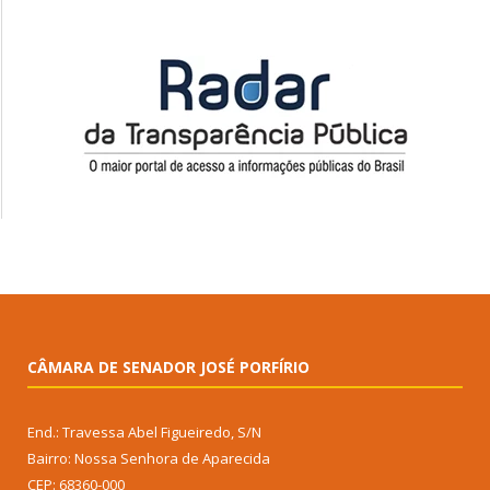
CÂMARA DE SENADOR JOSÉ PORFÍRIO
End.: Travessa Abel Figueiredo, S/N
Bairro: Nossa Senhora de Aparecida
CEP: 68360-000