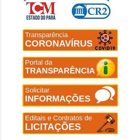
Transparência
CORONAVÍRUS
Portal da
TRANSPARÊNCIA
Solicitar
INFORMAÇÕES
Editais e Contratos de
LICITAÇÕES