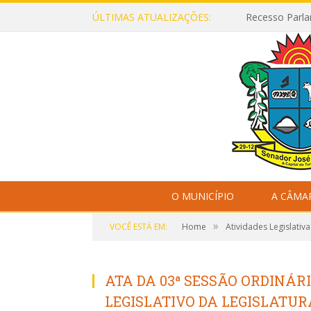
ÚLTIMAS ATUALIZAÇÕES:
Recesso Parla
O MUNICÍPIO
A CÂMA
»
VOCÊ ESTÁ EM:
Home
Atividades Legislativa
ATA DA 03ª SESSÃO ORDINÁR
LEGISLATIVO DA LEGISLATURA 