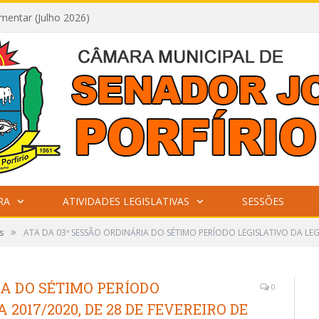
mentar (Julho 2026)
RA
ATIVIDADES LEGISLATIVAS
SESSÕES
»
s
ATA DA 03ª SESSÃO ORDINÁRIA DO SÉTIMO PERÍODO LEGISLATIVO DA LEGI
IA DO SÉTIMO PERÍODO
0
2017/2020, DE 28 DE FEVEREIRO DE