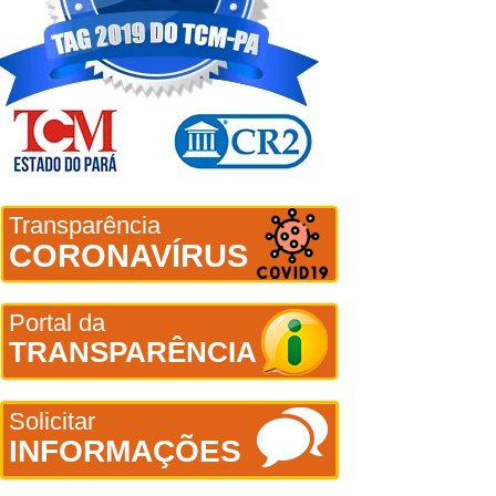
Transparência
CORONAVÍRUS
Portal da
TRANSPARÊNCIA
Solicitar
INFORMAÇÕES