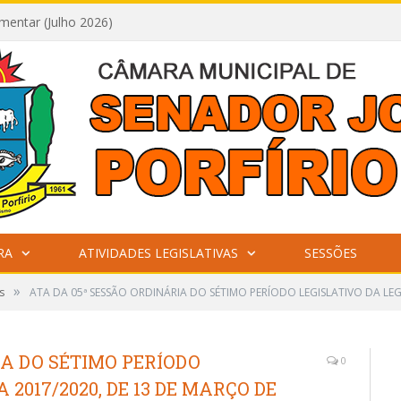
mentar (Julho 2026)
RA
ATIVIDADES LEGISLATIVAS
SESSÕES
»
s
ATA DA 05ª SESSÃO ORDINÁRIA DO SÉTIMO PERÍODO LEGISLATIVO DA LEG
IA DO SÉTIMO PERÍODO
0
 2017/2020, DE 13 DE MARÇO DE