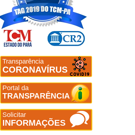
Transparência
CORONAVÍRUS
Portal da
TRANSPARÊNCIA
Solicitar
INFORMAÇÕES