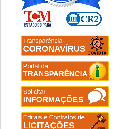
Transparência
CORONAVÍRUS
Portal da
TRANSPARÊNCIA
Solicitar
INFORMAÇÕES
Editais e Contratos de
LICITAÇÕES