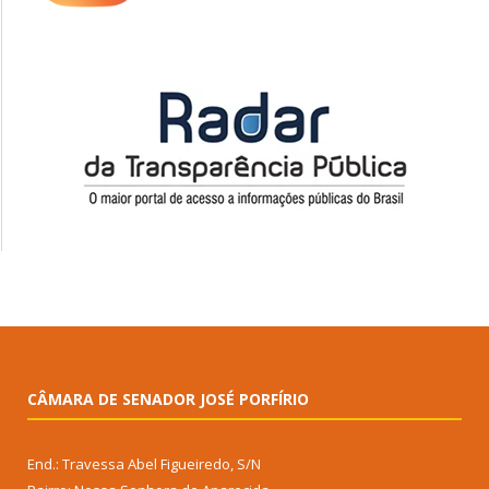
CÂMARA DE SENADOR JOSÉ PORFÍRIO
End.: Travessa Abel Figueiredo, S/N