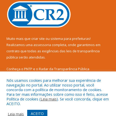
Muito mais que
criar site
ou
sistema para prefeituras
!
Realizamos uma
assessoria
completa, onde garantimos em
contrato que todas as exigências das
leis de transparência
pública
serão atendidas.
Conheça o
PNTP
e o
Radar da Transparência Pública
Nós usamos cookies para melhorar sua experiência de
navegação no portal. Ao utilizar nosso portal, você
concorda com a política de monitoramento de cookies.
Para ter mais informações sobre como isso é feito, acesse
Todos os direitos reservados a Câmara Municipal de Senador
Política de cookies (
Leia mais
). Se você concorda, clique em
José Porfírio.
ACEITO.
Mapa do Site
Acessar Área Administrativa
ACEITO
Leia mais