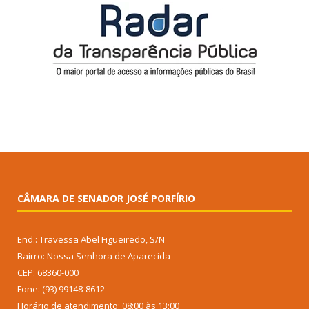
CÂMARA DE SENADOR JOSÉ PORFÍRIO
End.: Travessa Abel Figueiredo, S/N
Bairro: Nossa Senhora de Aparecida
CEP: 68360-000
Fone: (93) 99148-8612
Horário de atendimento: 08:00 às 13:00