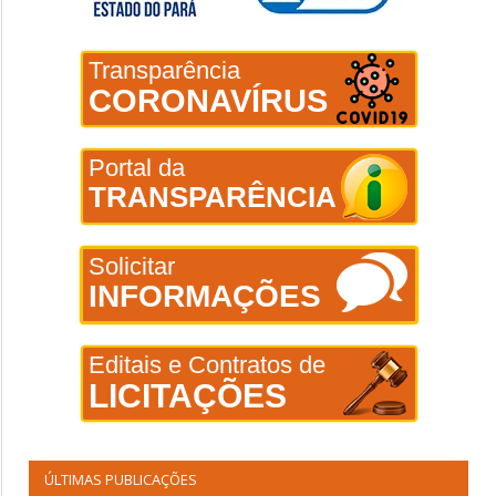
Transparência
CORONAVÍRUS
Portal da
TRANSPARÊNCIA
Solicitar
INFORMAÇÕES
Editais e Contratos de
LICITAÇÕES
ÚLTIMAS PUBLICAÇÕES