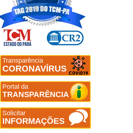
Transparência
CORONAVÍRUS
Portal da
TRANSPARÊNCIA
Solicitar
INFORMAÇÕES