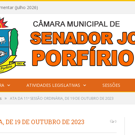
Reunião com a Assessoria Jurídica da Câmara Municipal de Senador José Porfírio
RA
ATIVIDADES LEGISLATIVAS
SESSÕES
»
s
ATA DA 11ª SESSÃO ORDINÁRIA, DE 19 DE OUTUBRO DE 2023
, DE 19 DE OUTUBRO DE 2023
0