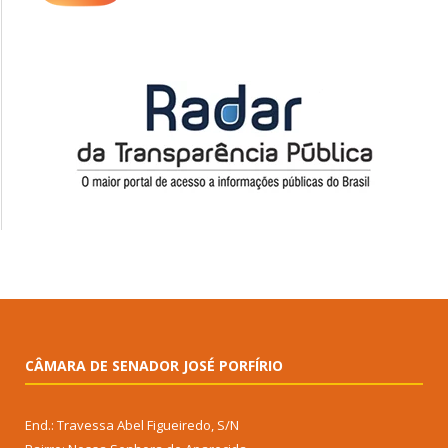
CÂMARA DE SENADOR JOSÉ PORFÍRIO
End.: Travessa Abel Figueiredo, S/N