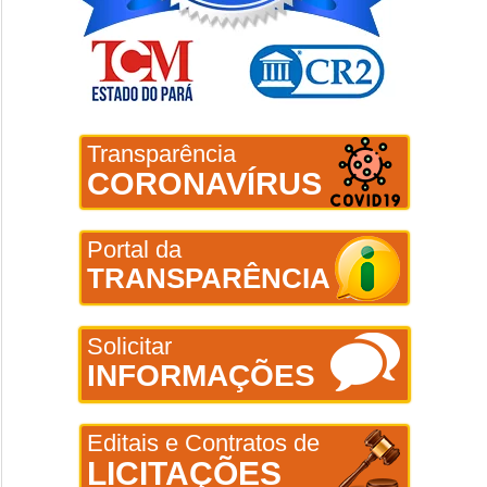
Transparência
CORONAVÍRUS
Portal da
TRANSPARÊNCIA
Solicitar
INFORMAÇÕES
Editais e Contratos de
LICITAÇÕES