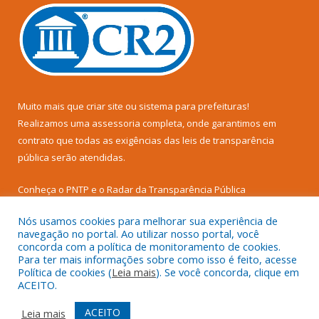
Muito mais que
criar site
ou
sistema para prefeituras
!
Realizamos uma
assessoria
completa, onde garantimos em
contrato que todas as exigências das
leis de transparência
pública
serão atendidas.
Conheça o
PNTP
e o
Radar da Transparência Pública
Nós usamos cookies para melhorar sua experiência de
navegação no portal. Ao utilizar nosso portal, você
concorda com a política de monitoramento de cookies.
Para ter mais informações sobre como isso é feito, acesse
Todos os direitos reservados a Câmara Municipal de Senador
Política de cookies (
Leia mais
). Se você concorda, clique em
José Porfírio.
ACEITO.
Mapa do Site
Acessar Área Administrativa
ACEITO
Leia mais