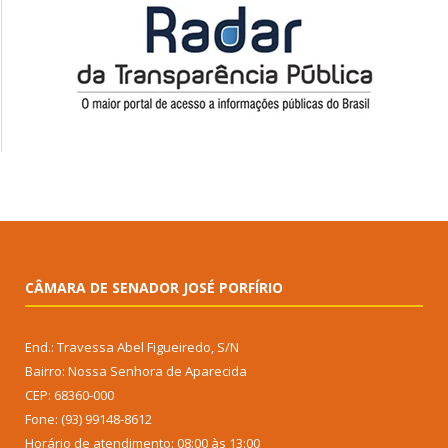
CÂMARA DE SENADOR JOSÉ PORFÍRIO
End.: Travessa Abel Figueiredo, S/N
Bairro: Nossa Senhora de Aparecida
CEP: 68360-000
Fone: (93) 99148-8612
Horário de atendimento: 08:00 às 13:00