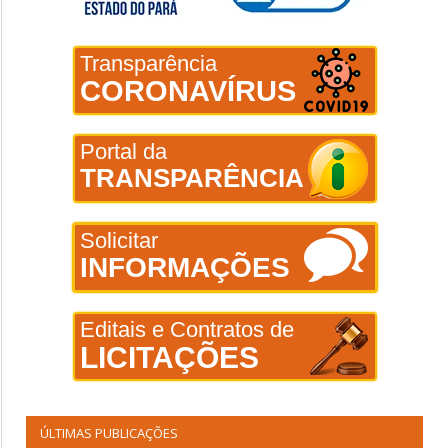
Transparência
CORONAVÍRUS
Portal da
TRANSPARÊNCIA
Solicitar
INFORMAÇÕES
Editais e Contratos de
LICITAÇÕES
ÚLTIMAS PUBLICAÇÕES