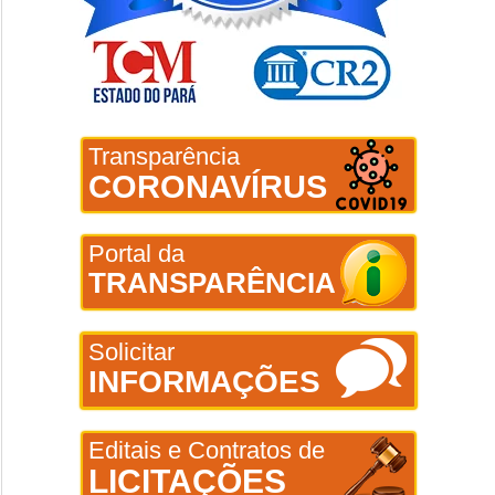
Transparência
CORONAVÍRUS
Portal da
TRANSPARÊNCIA
Solicitar
INFORMAÇÕES
Editais e Contratos de
LICITAÇÕES