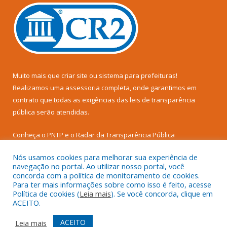
Muito mais que
criar site
ou
sistema para prefeituras
!
Realizamos uma
assessoria
completa, onde garantimos em
contrato que todas as exigências das
leis de transparência
pública
serão atendidas.
Conheça o
PNTP
e o
Radar da Transparência Pública
Nós usamos cookies para melhorar sua experiência de
navegação no portal. Ao utilizar nosso portal, você
concorda com a política de monitoramento de cookies.
Para ter mais informações sobre como isso é feito, acesse
Todos os direitos reservados a Câmara Municipal de Senador
Política de cookies (
Leia mais
). Se você concorda, clique em
José Porfírio.
ACEITO.
Mapa do Site
Acessar Área Administrativa
ACEITO
Leia mais