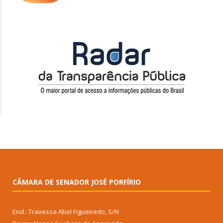
CÂMARA DE SENADOR JOSÉ PORFÍRIO
End.: Travessa Abel Figueiredo, S/N