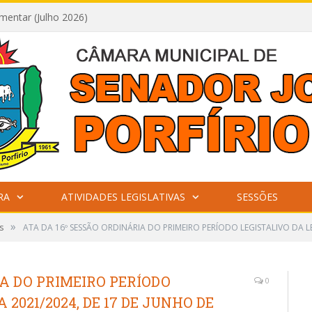
mentar (Julho 2026)
RA
ATIVIDADES LEGISLATIVAS
SESSÕES
»
s
ATA DA 16º SESSÃO ORDINÁRIA DO PRIMEIRO PERÍODO LEGISTALIVO DA L
IA DO PRIMEIRO PERÍODO
0
2021/2024, DE 17 DE JUNHO DE