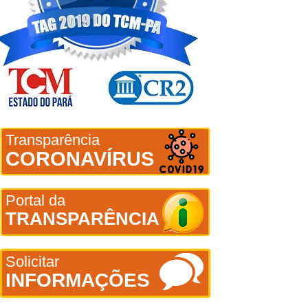
Transparência
CORONAVÍRUS
Portal da
TRANSPARÊNCIA
Solicitar
INFORMAÇÕES