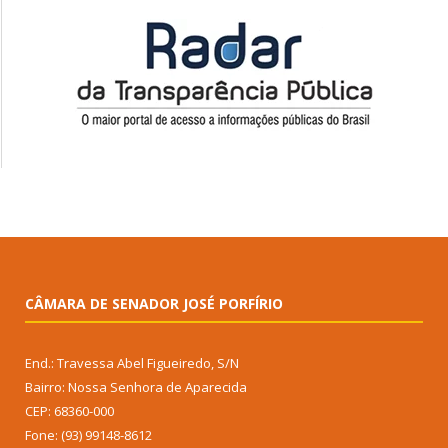
CÂMARA DE SENADOR JOSÉ PORFÍRIO
End.: Travessa Abel Figueiredo, S/N
Bairro: Nossa Senhora de Aparecida
CEP: 68360-000
Fone: (93) 99148-8612