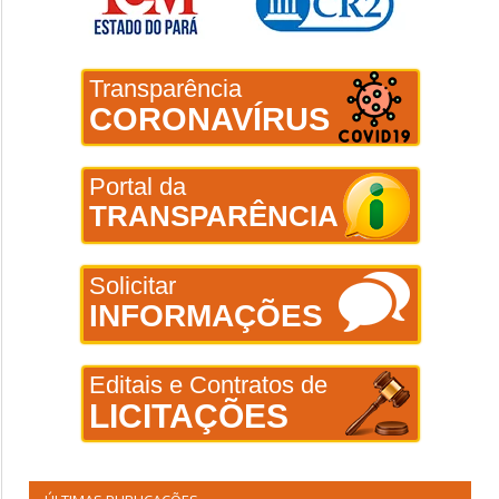
Transparência
CORONAVÍRUS
Portal da
TRANSPARÊNCIA
Solicitar
INFORMAÇÕES
Editais e Contratos de
LICITAÇÕES