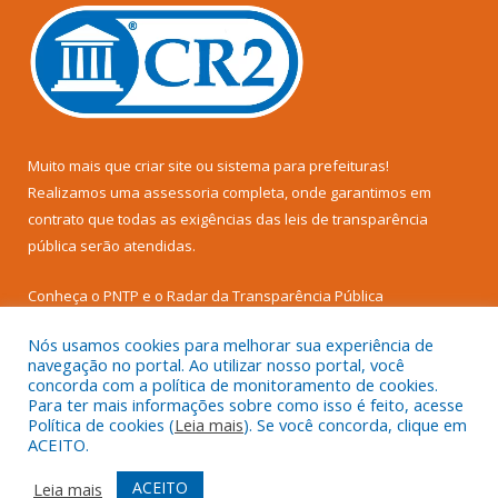
Muito mais que
criar site
ou
sistema para prefeituras
!
Realizamos uma
assessoria
completa, onde garantimos em
contrato que todas as exigências das
leis de transparência
pública
serão atendidas.
Conheça o
PNTP
e o
Radar da Transparência Pública
Nós usamos cookies para melhorar sua experiência de
navegação no portal. Ao utilizar nosso portal, você
concorda com a política de monitoramento de cookies.
Para ter mais informações sobre como isso é feito, acesse
Todos os direitos reservados a Câmara Municipal de Senador
Política de cookies (
Leia mais
). Se você concorda, clique em
José Porfírio.
ACEITO.
Mapa do Site
Acessar Área Administrativa
ACEITO
Leia mais