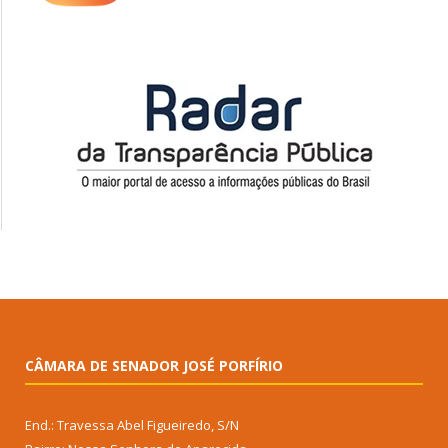
CÂMARA DE SENADOR JOSÉ PORFÍRIO
End.: Travessa Abel Figueiredo, S/N