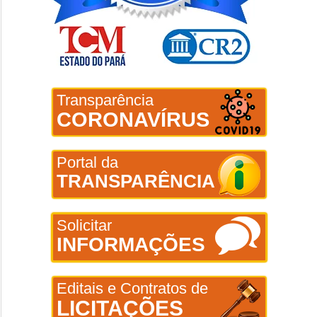
Transparência
CORONAVÍRUS
Portal da
TRANSPARÊNCIA
Solicitar
INFORMAÇÕES
Editais e Contratos de
LICITAÇÕES