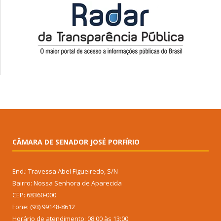
CÂMARA DE SENADOR JOSÉ PORFÍRIO
End.: Travessa Abel Figueiredo, S/N
Bairro: Nossa Senhora de Aparecida
CEP: 68360-000
Fone: (93) 99148-8612
Horário de atendimento: 08:00 às 13:00