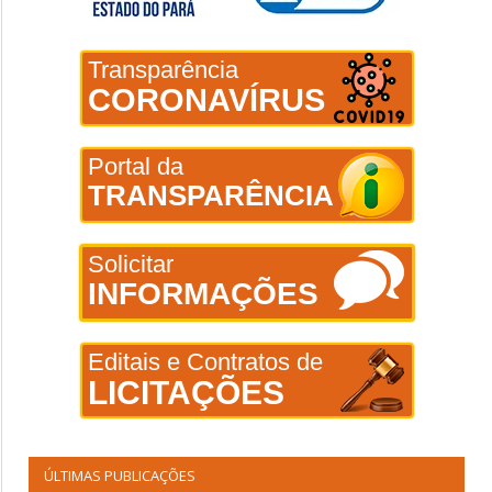
Transparência
CORONAVÍRUS
Portal da
TRANSPARÊNCIA
Solicitar
INFORMAÇÕES
Editais e Contratos de
LICITAÇÕES
ÚLTIMAS PUBLICAÇÕES