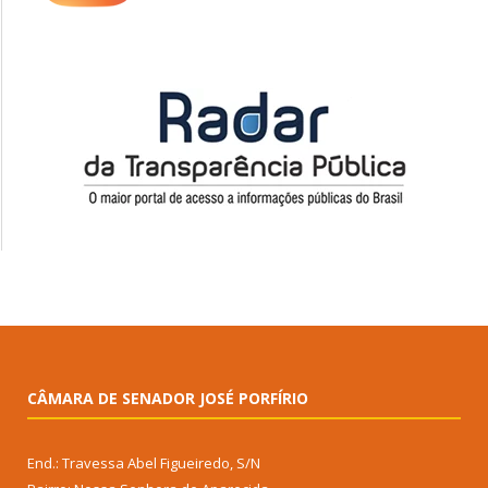
CÂMARA DE SENADOR JOSÉ PORFÍRIO
End.: Travessa Abel Figueiredo, S/N