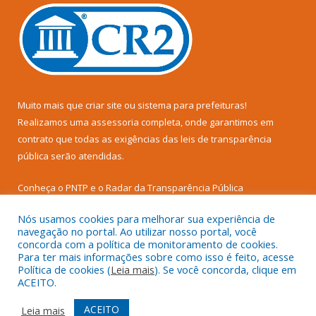
Muito mais que
criar site
ou
sistema para prefeituras
!
Realizamos uma
assessoria
completa, onde garantimos em
contrato que todas as exigências das
leis de transparência
pública
serão atendidas.
Conheça o
PNTP
e o
Radar da Transparência Pública
Nós usamos cookies para melhorar sua experiência de
navegação no portal. Ao utilizar nosso portal, você
concorda com a política de monitoramento de cookies.
Para ter mais informações sobre como isso é feito, acesse
Todos os direitos reservados a Câmara Municipal de Senador
Política de cookies (
Leia mais
). Se você concorda, clique em
José Porfírio.
ACEITO.
Mapa do Site
Acessar Área Administrativa
ACEITO
Leia mais