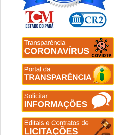
Transparência
CORONAVÍRUS
Portal da
TRANSPARÊNCIA
Solicitar
INFORMAÇÕES
Editais e Contratos de
LICITAÇÕES