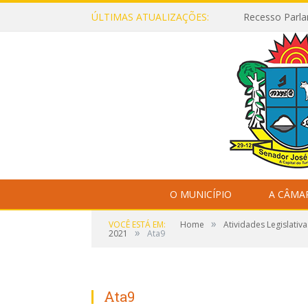
ÚLTIMAS ATUALIZAÇÕES:
Recesso Parla
O MUNICÍPIO
A CÂMA
»
VOCÊ ESTÁ EM:
Home
Atividades Legislativa
»
2021
Ata9
Ata9