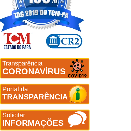
Transparência
CORONAVÍRUS
Portal da
TRANSPARÊNCIA
Solicitar
INFORMAÇÕES