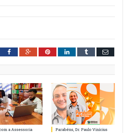
tter
Facebook
Google+
Pinterest
LinkedIn
Tumblr
Email
com a Assessoria
Parabéns, Dr. Paulo Vinícius