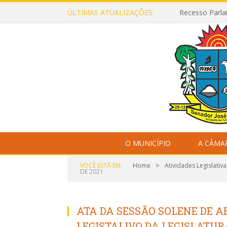
ÚLTIMAS ATUALIZAÇÕES:
Recesso Parla
O MUNICÍPIO
A CÂMA
»
VOCÊ ESTÁ EM:
Home
Atividades Legislativa
DE 2021
ATA DA SESSÃO SOLENE DE 
LEGISTALIVO DA LEGISLATURA 