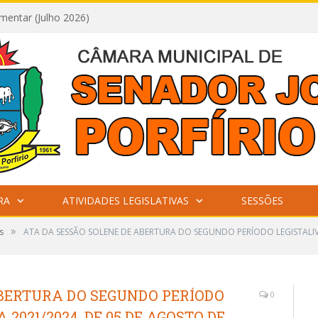
mentar (Julho 2026)
RA
ATIVIDADES LEGISLATIVAS
SESSÕES
»
s
ATA DA SESSÃO SOLENE DE ABERTURA DO SEGUNDO PERÍODO LEGISTALIV
ABERTURA DO SEGUNDO PERÍODO
0
2021/2024, DE 05 DE AGOSTO DE