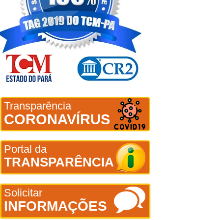
Transparência
CORONAVÍRUS
Portal da
TRANSPARÊNCIA
Solicitar
INFORMAÇÕES