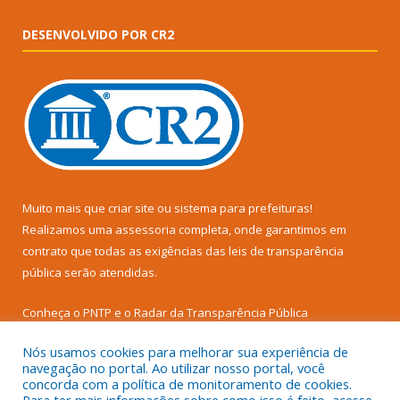
DESENVOLVIDO POR CR2
Muito mais que
criar site
ou
sistema para prefeituras
!
Realizamos uma
assessoria
completa, onde garantimos em
contrato que todas as exigências das
leis de transparência
pública
serão atendidas.
Conheça o
PNTP
e o
Radar da Transparência Pública
Nós usamos cookies para melhorar sua experiência de
navegação no portal. Ao utilizar nosso portal, você
concorda com a política de monitoramento de cookies.