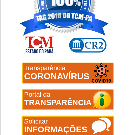
Transparência
CORONAVÍRUS
Portal da
TRANSPARÊNCIA
Solicitar
INFORMAÇÕES