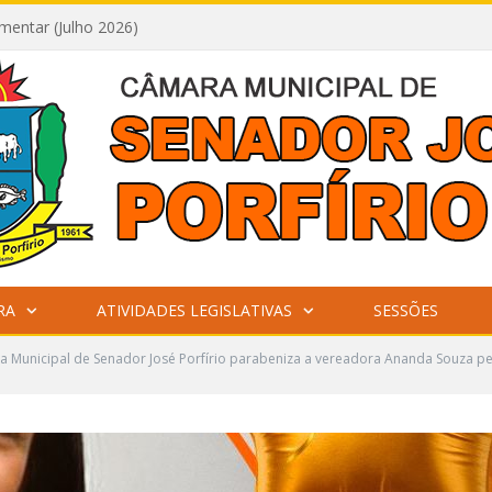
mentar (Julho 2026)
RA
ATIVIDADES LEGISLATIVAS
SESSÕES
 Municipal de Senador José Porfírio parabeniza a vereadora Ananda Souza pe