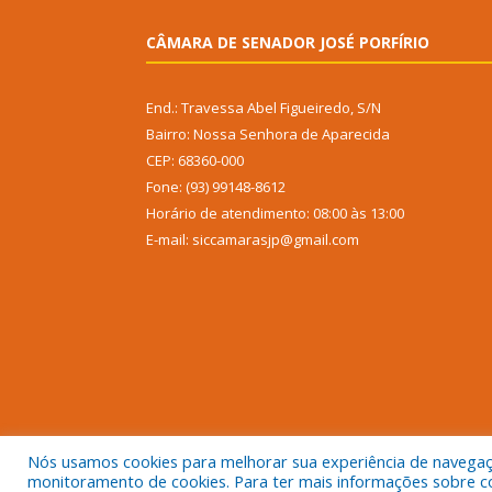
CÂMARA DE SENADOR JOSÉ PORFÍRIO
End.: Travessa Abel Figueiredo, S/N
Bairro: Nossa Senhora de Aparecida
CEP: 68360-000
Fone: (93) 99148-8612
Horário de atendimento: 08:00 às 13:00
E-mail: siccamarasjp@gmail.com
Nós usamos cookies para melhorar sua experiência de navegação
monitoramento de cookies. Para ter mais informações sobre como