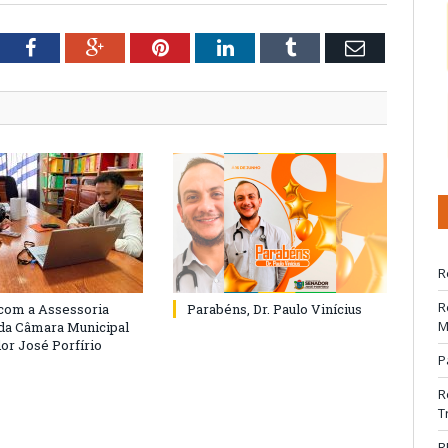
tter
Facebook
Google+
Pinterest
LinkedIn
Tumblr
Email
R
R
com a Assessoria
Parabéns, Dr. Paulo Vinícius
M
 da Câmara Municipal
or José Porfírio
P
R
T
R