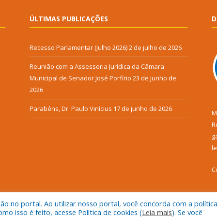
ÚLTIMAS PUBLICAÇÕES
D
Recesso Parlamentar (Julho 2026)
2 de julho de 2026
Reunião com a Assessoria Jurídica da Câmara
Municipal de Senador José Porfírio
23 de junho de
2026
Parabéns, Dr. Paulo Vinícius
17 de junho de 2026
M
R
g
l
C
 no portal. Ao utilizar nosso portal, você concorda com a polític
 isso é feito, acesse Política de cookies (
Leia mais
). Se você