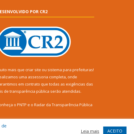
ESENVOLVIDO POR CR2
uito mais que
criar site
ou
sistema para prefeituras
!
ealizamos uma
assessoria
completa, onde
arantimos em contrato que todas as exigências das
eis de transparência pública
serão atendidas.
onheça o
PNTP
e o
Radar da Transparência Pública
a de
ACEITO
Leia mais