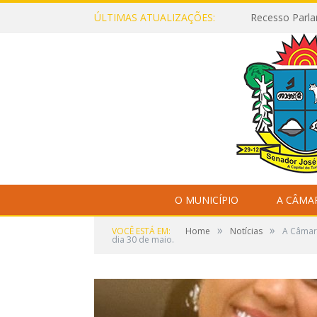
ÚLTIMAS ATUALIZAÇÕES:
Recesso Parla
O MUNICÍPIO
A CÂMA
»
»
VOCÊ ESTÁ EM:
Home
Notícias
A Câmara
dia 30 de maio.