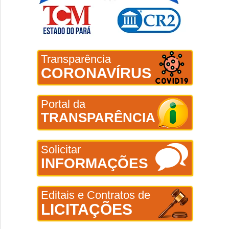
Transparência
CORONAVÍRUS
Portal da
TRANSPARÊNCIA
Solicitar
INFORMAÇÕES
Editais e Contratos de
LICITAÇÕES