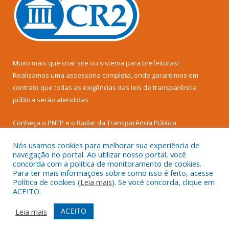
Muito mais que
criar site
ou
sistema para prefeituras
!
Realizamos uma
assessoria
completa, onde garantimos em
contrato que todas as exigências das
leis de transparência
pública
serão atendidas.
Conheça o
PNTP
e o
Radar da Transparência Pública
Nós usamos cookies para melhorar sua experiência de
navegação no portal. Ao utilizar nosso portal, você
concorda com a política de monitoramento de cookies.
Para ter mais informações sobre como isso é feito, acesse
Todos os direitos reservados a Câmara Municipal de Senador
Política de cookies (
Leia mais
). Se você concorda, clique em
José Porfírio.
ACEITO.
Mapa do Site
Acessar Área Administrativa
ACEITO
Leia mais
Acessar Webmail