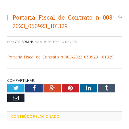
Portaria_Fiscal_de_Contrato_n_003-
0
2023_050923_101329
POR
CR2-ADMIN8
EM
5 DE SETEMBRO DE 2023
Portaria_Fiscal_de_Contrato_n_003-2023_050923_101329
COMPARTILHAR:
Twitter
Facebook
Google+
Pinterest
LinkedIn
Tumblr
Email
CONTEÚDO RELACIONADO