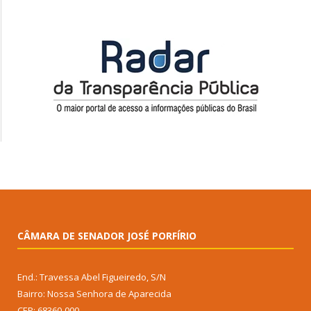
CÂMARA DE SENADOR JOSÉ PORFÍRIO
End.: Travessa Abel Figueiredo, S/N
Bairro: Nossa Senhora de Aparecida
CEP: 68360-000