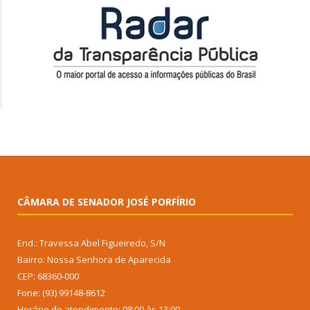
CÂMARA DE SENADOR JOSÉ PORFÍRIO
End.: Travessa Abel Figueiredo, S/N
Bairro: Nossa Senhora de Aparecida
CEP: 68360-000
Fone: (93) 99148-8612
Horário de atendimento: 08:00 às 13:00