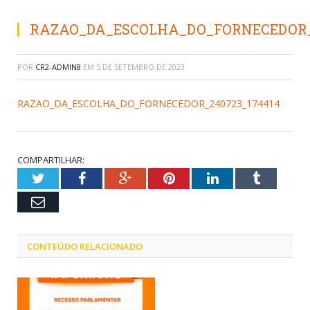
RAZAO_DA_ESCOLHA_DO_FORNECEDOR_2
POR
CR2-ADMIN8
EM
5 DE SETEMBRO DE 2023
RAZAO_DA_ESCOLHA_DO_FORNECEDOR_240723_174414
COMPARTILHAR:
Twitter
Facebook
Google+
Pinterest
LinkedIn
Tumblr
Email
CONTEÚDO RELACIONADO