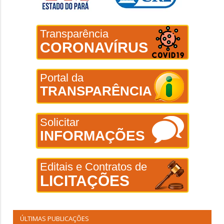
Transparência
CORONAVÍRUS
Portal da
TRANSPARÊNCIA
Solicitar
INFORMAÇÕES
Editais e Contratos de
LICITAÇÕES
ÚLTIMAS PUBLICAÇÕES