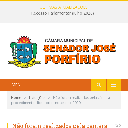
ÚLTIMAS ATUALIZAÇÕES:
Recesso Parlamentar (Julho 2026)
MENU
»
»
Home
Licitações
Não foram realizados pela câmara
procedimentos licitatórios no ano de 2020
Não foram realizados pela câmara
0