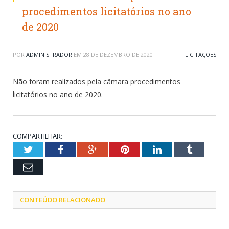
procedimentos licitatórios no ano
de 2020
POR
ADMINISTRADOR
EM
28 DE DEZEMBRO DE 2020
LICITAÇÕES
Não foram realizados pela câmara procedimentos
licitatórios no ano de 2020.
COMPARTILHAR:
Twitter
Facebook
Google+
Pinterest
LinkedIn
Tumblr
Email
CONTEÚDO RELACIONADO