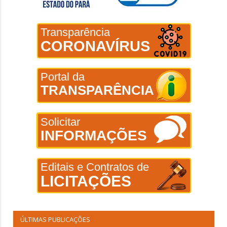
Transparência
CORONAVÍRUS
Portal da
TRANSPARÊNCIA
Solicitar
INFORMAÇÕES
Editais e Contratos de
LICITAÇÕES
ÚLTIMAS PUBLICAÇÕES