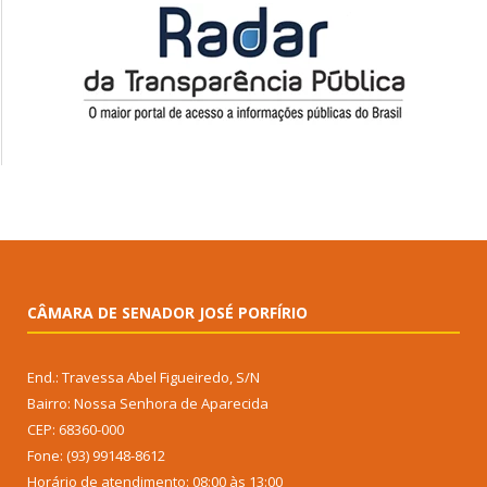
CÂMARA DE SENADOR JOSÉ PORFÍRIO
End.: Travessa Abel Figueiredo, S/N
Bairro: Nossa Senhora de Aparecida
CEP: 68360-000
Fone: (93) 99148-8612
Horário de atendimento: 08:00 às 13:00