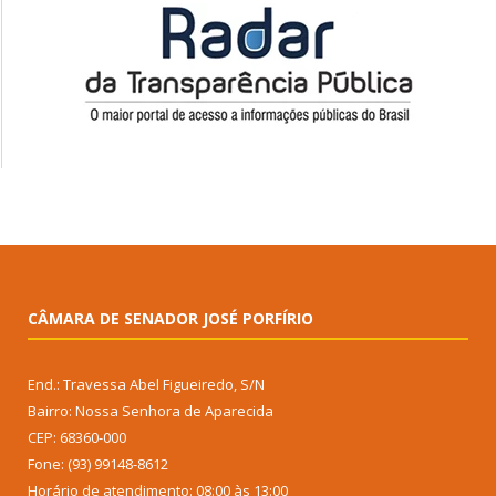
CÂMARA DE SENADOR JOSÉ PORFÍRIO
End.: Travessa Abel Figueiredo, S/N
Bairro: Nossa Senhora de Aparecida
CEP: 68360-000
Fone: (93) 99148-8612
Horário de atendimento: 08:00 às 13:00