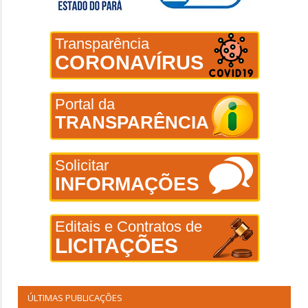
Transparência
CORONAVÍRUS
Portal da
TRANSPARÊNCIA
Solicitar
INFORMAÇÕES
Editais e Contratos de
LICITAÇÕES
ÚLTIMAS PUBLICAÇÕES