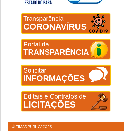
Transparência
CORONAVÍRUS
Portal da
TRANSPARÊNCIA
Solicitar
INFORMAÇÕES
Editais e Contratos de
LICITAÇÕES
ÚLTIMAS PUBLICAÇÕES