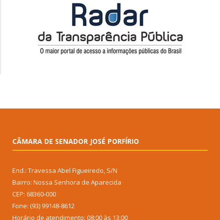
CÂMARA DE SENADOR JOSÉ PORFÍRIO
End.: Travessa Abel Figueiredo, S/N
Bairro: Nossa Senhora de Aparecida
CEP: 68360-000
Fone: (93) 99148-8612
Horário de atendimento: 08:00 às 13:00