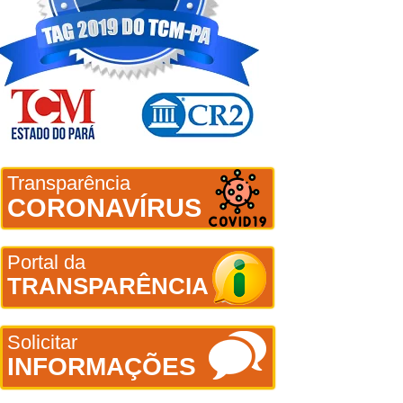
Transparência
CORONAVÍRUS
Portal da
TRANSPARÊNCIA
Solicitar
INFORMAÇÕES