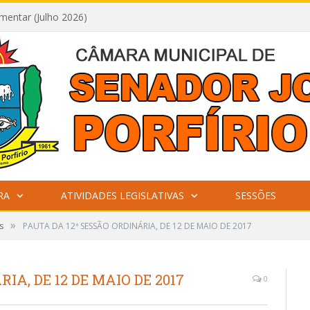
mentar (Julho 2026)
RA
ATIVIDADES LEGISLATIVAS
SESSÕES
»
s
PAUTA DA 12ª SESSÃO ORDINÁRIA, DE 12 DE MAIO DE 2017
IA, DE 12 DE MAIO DE 2017
0