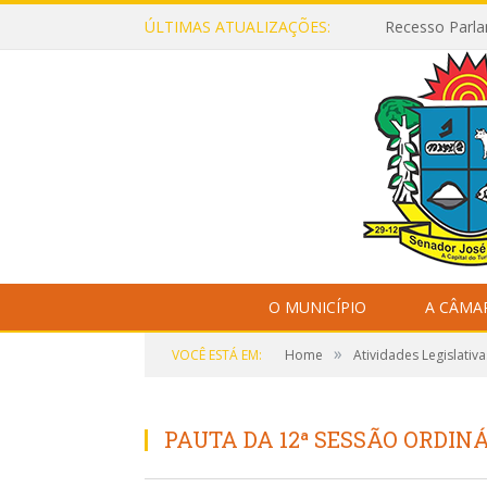
ÚLTIMAS ATUALIZAÇÕES:
Recesso Parla
O MUNICÍPIO
A CÂMA
»
VOCÊ ESTÁ EM:
Home
Atividades Legislativa
PAUTA DA 12ª SESSÃO ORDINÁR