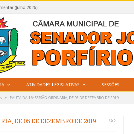
mentar (Julho 2026)
RA
ATIVIDADES LEGISLATIVAS
SESSÕES
»
s
PAUTA DA 16ª SESSÃO ORDINÁRIA, DE 05 DE DEZEMBRO DE 2019
RIA, DE 05 DE DEZEMBRO DE 2019
0