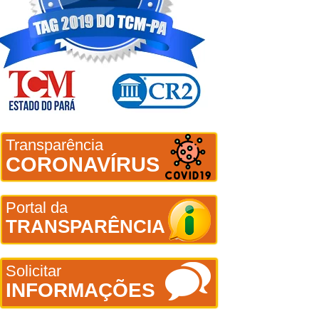
Transparência
CORONAVÍRUS
Portal da
TRANSPARÊNCIA
Solicitar
INFORMAÇÕES