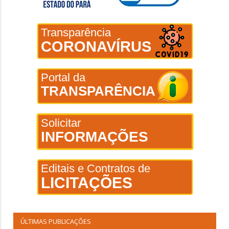
Transparência
CORONAVÍRUS
Portal da
TRANSPARÊNCIA
Solicitar
INFORMAÇÕES
Editais e Contratos de
LICITAÇÕES
ÚLTIMAS PUBLICAÇÕES