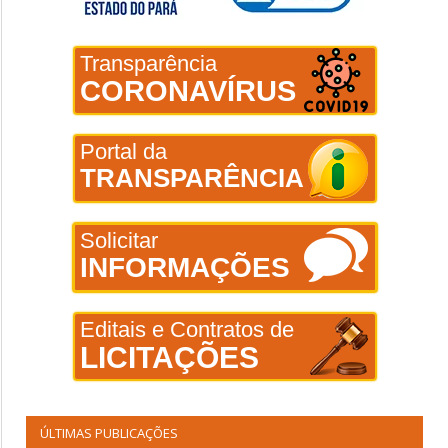
Transparência
CORONAVÍRUS
Portal da
TRANSPARÊNCIA
Solicitar
INFORMAÇÕES
Editais e Contratos de
LICITAÇÕES
ÚLTIMAS PUBLICAÇÕES