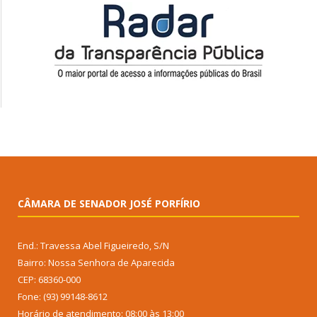
CÂMARA DE SENADOR JOSÉ PORFÍRIO
End.: Travessa Abel Figueiredo, S/N
Bairro: Nossa Senhora de Aparecida
CEP: 68360-000
Fone: (93) 99148-8612
Horário de atendimento: 08:00 às 13:00