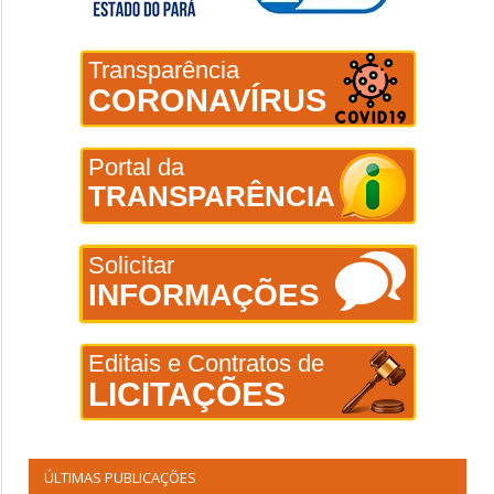
Transparência
CORONAVÍRUS
Portal da
TRANSPARÊNCIA
Solicitar
INFORMAÇÕES
Editais e Contratos de
LICITAÇÕES
ÚLTIMAS PUBLICAÇÕES