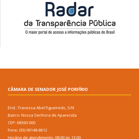
CÂMARA DE SENADOR JOSÉ PORFÍRIO
End.: Travessa Abel Figueiredo, S/N
Bairro: Nossa Senhora de Aparecida
CEP: 68360-000
Fone: (93) 99148-8612
Horário de atendimento: 08:00 às 13:00