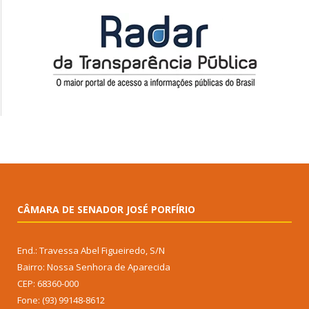
CÂMARA DE SENADOR JOSÉ PORFÍRIO
End.: Travessa Abel Figueiredo, S/N
Bairro: Nossa Senhora de Aparecida
CEP: 68360-000
Fone: (93) 99148-8612