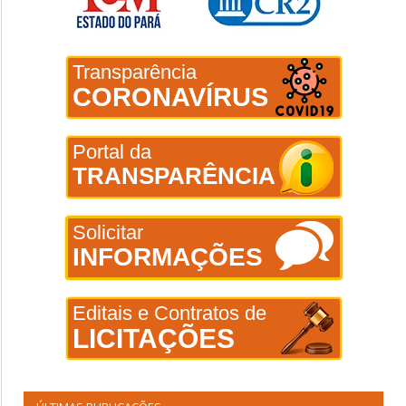
Transparência
CORONAVÍRUS
Portal da
TRANSPARÊNCIA
Solicitar
INFORMAÇÕES
Editais e Contratos de
LICITAÇÕES