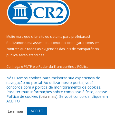
Muito mais que
criar site
ou
sistema para prefeituras
!
Realizamos uma
assessoria
completa, onde garantimos em
contrato que todas as exigências das
leis de transparência
pública
serão atendidas.
Conheça o
PNTP
e o
Radar da Transparência Pública
Nós usamos cookies para melhorar sua experiência de
navegação no portal. Ao utilizar nosso portal, você
concorda com a política de monitoramento de cookies.
Para ter mais informações sobre como isso é feito, acesse
Todos os direitos reservados a Câmara Municipal de Senador
Política de cookies (
Leia mais
). Se você concorda, clique em
José Porfírio.
ACEITO.
Mapa do Site
Acessar Área Administrativa
ACEITO
Leia mais