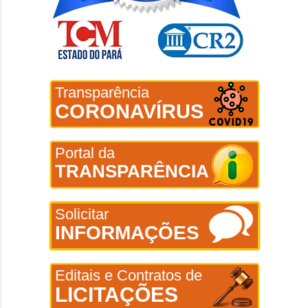
Transparência
CORONAVÍRUS
Portal da
TRANSPARÊNCIA
Solicitar
INFORMAÇÕES
Editais e Contratos de
LICITAÇÕES