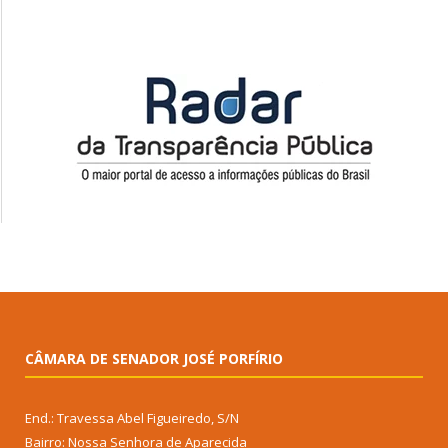
CÂMARA DE SENADOR JOSÉ PORFÍRIO
End.: Travessa Abel Figueiredo, S/N
Bairro: Nossa Senhora de Aparecida