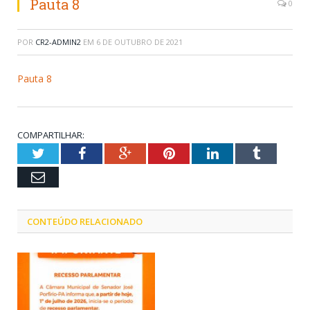
Pauta 8
0
POR
CR2-ADMIN2
EM
6 DE OUTUBRO DE 2021
Pauta 8
COMPARTILHAR:
Twitter
Facebook
Google+
Pinterest
LinkedIn
Tumblr
Email
CONTEÚDO RELACIONADO