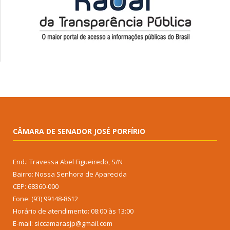
CÂMARA DE SENADOR JOSÉ PORFÍRIO
End.: Travessa Abel Figueiredo, S/N
Bairro: Nossa Senhora de Aparecida
CEP: 68360-000
Fone: (93) 99148-8612
Horário de atendimento: 08:00 às 13:00
E-mail: siccamarasjp@gmail.com