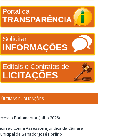
Portal da
TRANSPARÊNCIA
Solicitar
INFORMAÇÕES
Editais e Contratos de
LICITAÇÕES
ÚLTIMAS PUBLICAÇÕES
ecesso Parlamentar (Julho 2026)
eunião com a Assessoria Jurídica da Câmara
unicipal de Senador José Porfírio