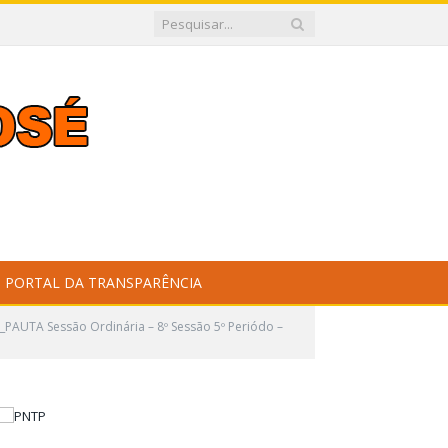
PORTAL DA TRANSPARÊNCIA
_PAUTA Sessão Ordinária – 8º Sessão 5º Periódo –