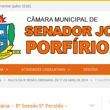
mentar (Julho 2026)
RA
ATIVIDADES LEGISLATIVAS
SESSÕES
»
»
s
PAUTA DA 8ª SESSÃO ORDINÁRIA, DE 11 DE ABRIL DE 2019
11.04.2019
ária – 8º Sessão 5º Periódo –
0