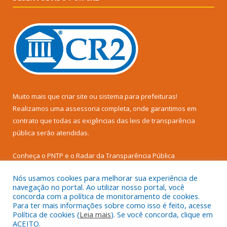
Muito mais que
criar site
ou
sistema para prefeituras
!
Realizamos uma
assessoria
completa, onde garantimos em
contrato que todas as exigências das
leis de transparência
pública
serão atendidas.
Conheça o
PNTP
e o
Radar da Transparência Pública
Nós usamos cookies para melhorar sua experiência de
navegação no portal. Ao utilizar nosso portal, você
concorda com a política de monitoramento de cookies.
Para ter mais informações sobre como isso é feito, acesse
Todos os direitos reservados a Câmara Municipal de Senador
Política de cookies (
Leia mais
). Se você concorda, clique em
José Porfírio.
ACEITO.