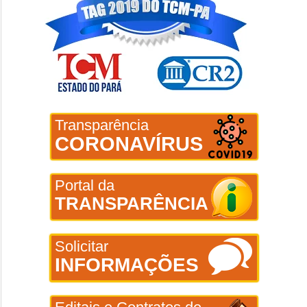
Transparência
CORONAVÍRUS
Portal da
TRANSPARÊNCIA
Solicitar
INFORMAÇÕES