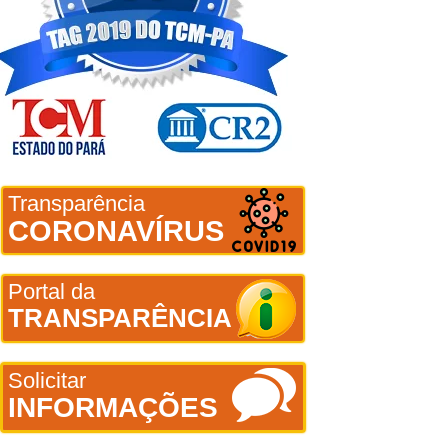
Transparência
CORONAVÍRUS
Portal da
TRANSPARÊNCIA
Solicitar
INFORMAÇÕES